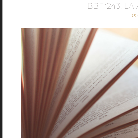
BBF*243: L
15 