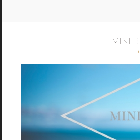
MINI R
1