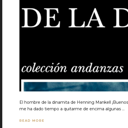
El hombre de la dinamita de Henning Mankell ¡Buenos 
me ha dado tiempo a quitarme de encima algunas …
READ MORE