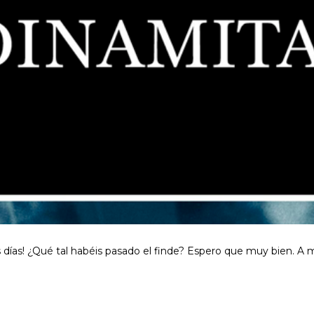
días! ¿Qué tal habéis pasado el finde? Espero que muy bien. A 