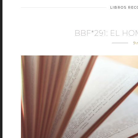
LIBROS RE
BBF*291: EL H
9 