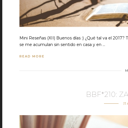
Mini Reseñas (XII) Buenos días :) ¿Qué tal va el 2017
se me acumulan sin sentido en casa y en …
READ MORE
M
BBF*210: Z
11