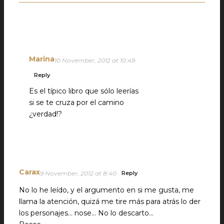
Marina
10 November, 2012 at 10:49
Reply
Es el típico libro que sólo leerías
si se te cruza por el camino
¿verdad!?
Carax
9 November, 2012 at 8:40
Reply
No lo he leído, y el argumento en si me gusta, me
llama la atención, quizá me tire más para atrás lo der
los personajes… nose… No lo descarto…