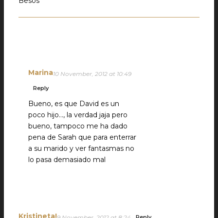
Besos
Marina
10 November, 2012 at 10:49
Reply
Bueno, es que David es un
poco hijo…, la verdad jaja pero
bueno, tampoco me ha dado
pena de Sarah que para enterrar
a su marido y ver fantasmas no
lo pasa demasiado mal
Kristineta!
9 November, 2012 at 8:24
Reply