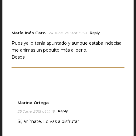
María Inés Caro
24 June, 2019 at 13:59
Reply
Pues ya lo tenía apuntado y aunque estaba indecisa,
me animas un poquito más a leerlo.
Besos
Marina Ortega
25 June, 2019 at 11:49
Reply
Sí, anímate. Lo vas a disfrutar