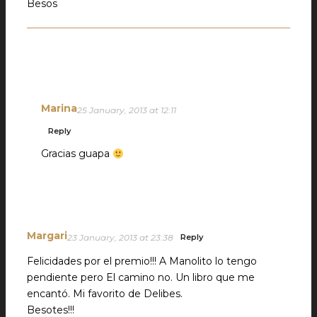
Besos
Marina
25 January, 2013 at 12:11
Reply
Gracias guapa
Margari
23 January, 2013 at 23:38
Reply
Felicidades por el premio!!! A Manolito lo tengo
pendiente pero El camino no. Un libro que me
encantó. Mi favorito de Delibes.
Besotes!!!