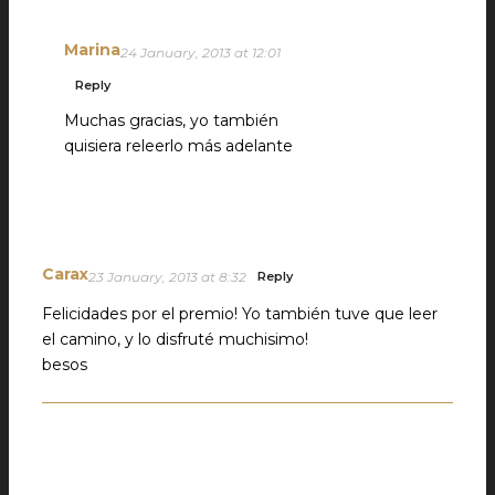
Marina
24 January, 2013 at 12:01
Reply
Muchas gracias, yo también
quisiera releerlo más adelante
Carax
23 January, 2013 at 8:32
Reply
Felicidades por el premio! Yo también tuve que leer
el camino, y lo disfruté muchisimo!
besos