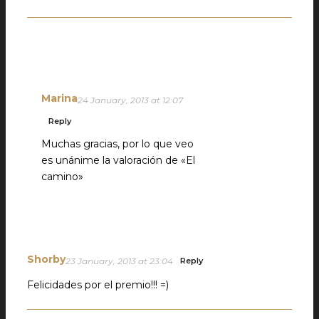
Marina
24 January, 2013 at 12:07
Reply
Muchas gracias, por lo que veo
es unánime la valoración de «El
camino»
Shorby
23 January, 2013 at 23:04
Reply
Felicidades por el premio!!! =)