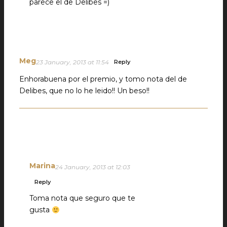
parece el de Delibes =)
Meg
23 January, 2013 at 11:54
Reply
Enhorabuena por el premio, y tomo nota del de
Delibes, que no lo he leido!! Un beso!!
Marina
24 January, 2013 at 12:03
Reply
Toma nota que seguro que te
gusta