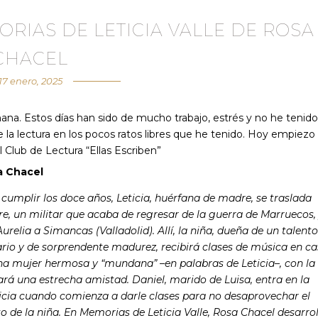
RIAS DE LETICIA VALLE DE ROSA
CHACEL
17 enero, 2025
ana. Estos días han sido de mucho trabajo, estrés y no he tenido
 la lectura en los pocos ratos libres que he tenido. Hoy empiezo
lub de Lectura “Ellas Escriben”
 Chacel
cumplir los doce años, Leticia, huérfana de madre, se traslada
e, un militar que acaba de regresar de la guerra de Marruecos,
Aurelia a Simancas (Valladolid). Allí, la niña, dueña de un talento
ario y de sorprendente madurez, recibirá clases de música en c
una mujer hermosa y “mundana” –en palabras de Leticia–, con la
rá una estrecha amistad. Daniel, marido de Luisa, entra en la
ticia cuando comienza a darle clases para no desaprovechar el
o de la niña. En Memorias de Leticia Valle, Rosa Chacel desarrol