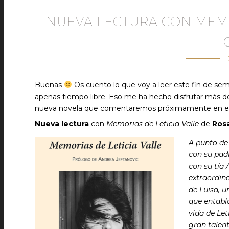
NUEVA LECTURA CON MEMO
Buenas
Os cuento lo que voy a leer este fin de sem
apenas tiempo libre. Eso me ha hecho disfrutar más de
nueva novela que comentaremos próximamente en el C
Nueva lectura
con
Memorias de Leticia Valle
de
Rosa
A punto de 
con su padr
con su tía 
extraordin
de Luisa, 
que entabla
vida de Le
gran talent