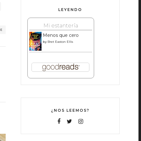
LEYENDO
Mi estantería
RE
Menos que cero
by
Bret Easton Ellis
¿NOS LEEMOS?