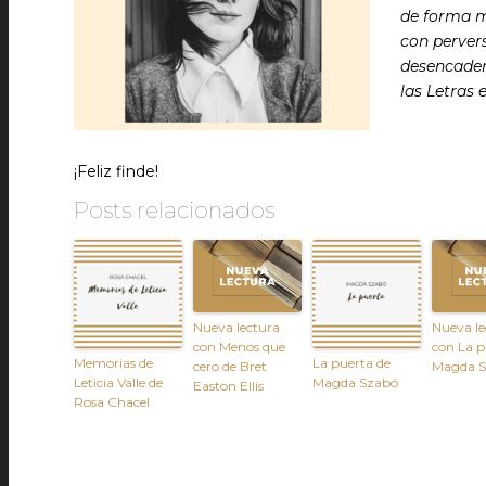
de forma m
con perver
desencaden
las Letras e
¡Feliz finde!
Posts relacionados
Nueva lectura
Nueva le
con Menos que
con La p
Memorias de
La puerta de
cero de Bret
Magda 
Leticia Valle de
Magda Szabó
Easton Ellis
Rosa Chacel