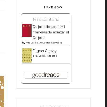
LEYENDO
Mi estantería
Quijote liberado: Mil
maneras de abrazar el
Quijote
by
Miguel de Cervantes Saavedra
El gran Gatsby
by
F. Scott Fitzgerald