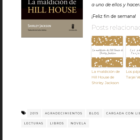
a uno de ellos y hace
¡Feliz fin de semana!
Posts relaciona
La maldición de
Los páj
Hill House de
Tarjei V
Shirley Jackson
2019
AGRADECIMIENTOS
BLOG
CARGADA CON LI
LECTURAS
LIBROS
NOVELA