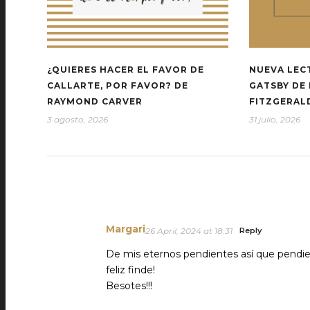
¿QUIERES HACER EL FAVOR DE
NUEVA LEC
CALLARTE, POR FAVOR? DE
GATSBY DE 
RAYMOND CARVER
FITZGERAL
3 agosto, 2026
31 julio, 2026
Margari
26 April, 2024 at 18:31
Reply
De mis eternos pendientes así que pendien
feliz finde!
Besotes!!!