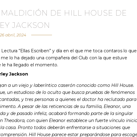
 MALDICIÓN DE HILL HOUSE DE
LEY JACKSON
26 abril, 2024
 Lectura “Ellas Escriben” y día en el que me toca contaros lo que
te me lo ha dejado una compañera del Club con la que estuve
e le ha llegado el momento.
rley Jackson
gan a un viejo y laberíntico caserón conocido como Hill House.
ue, un estudioso de lo oculto que busca pruebas de fenómenos
cantadas, y tres personas a quienes el doctor ha reclutado para
imento. A pesar de las reticencias de su familia, Eleanor, una
a y de pasado infeliz, acabará formando parte de la singular
n Theodora, con quien Eleanor establece un fuerte vínculo inicia
e la casa. Pronto todos deberán enfrentarse a situaciones que
comprensión. Hill House parece estar preparándose para escog