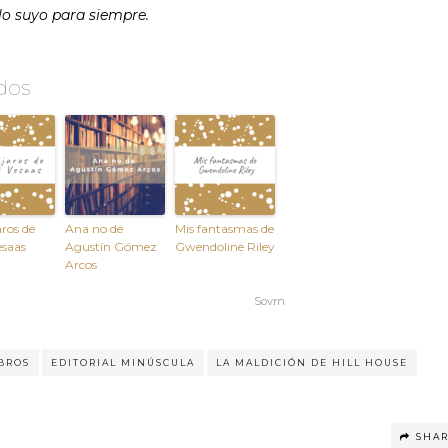
rlo suyo para siempre.
dos
aros de
Ana no de
Mis fantasmas de
esaas
Agustín Gómez
Gwendoline Riley
Arcos
Sovrn
BROS
EDITORIAL MINÚSCULA
LA MALDICIÓN DE HILL HOUSE
SHA