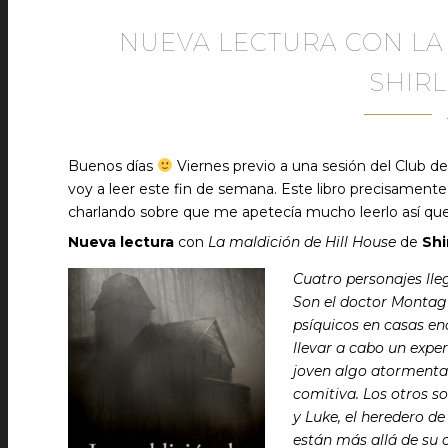
NUEVA LECTURA CON LA
SHIR
Buenos días
Viernes previo a una sesión del Club de
voy a leer este fin de semana. Este libro precisamen
charlando sobre que me apetecía mucho leerlo así qu
Nueva lectura
con
La maldición de Hill House
de
Shi
Cuatro personajes lle
Son el doctor Montag
psíquicos en casas en
llevar a cabo un exper
joven algo atormentad
comitiva. Los otros so
y Luke, el heredero d
están más allá de su 