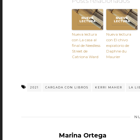
Posts relacionados
Nueva lectura
Nueva lectura
con La casa al
con El chivo
final de Needless
expiatorio de
Street de
Daphne du
Catriona Ward
Maurier
2021
CARGADA CON LIBROS
KERRI MAHER
LA LI
N
Marina Ortega