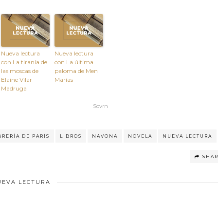
Nueva lectura
Nueva lectura
con La tiranía de
con La última
las moscas de
paloma de Men
Elaine Vilar
Marías
Madruga
Sovrn
BRERÍA DE PARÍS
LIBROS
NAVONA
NOVELA
NUEVA LECTURA
SHA
UEVA LECTURA