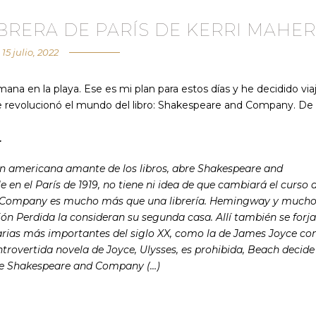
BRERA DE PARÍS DE KERRI MAHER
15 julio, 2022
na en la playa. Ese es mi plan para estos días y he decidido via
s que revolucionó el mundo del libro: Shakespeare and Company. De
r
n americana amante de los libros, abre Shakespeare and
 en el París de 1919, no tiene ni idea de que cambiará el curso 
nd Company es mucho más que una librería. Hemingway y much
ión Perdida la consideran su segunda casa. Allí también se forj
rarias más importantes del siglo XX, como la de James Joyce co
trovertida novela de Joyce, Ulysses, es prohibida, Beach decide
 de Shakespeare and Company (…)