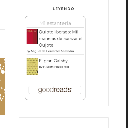
LEYENDO
Mi estantería
Quijote liberado: Mil
maneras de abrazar el
Quijote
by
Miguel de Cervantes Saavedra
El gran Gatsby
by
F. Scott Fitzgerald
O