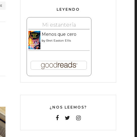
RE
LEYENDO
Mi estantería
Menos que cero
by
Bret Easton Ellis
¿NOS LEEMOS?