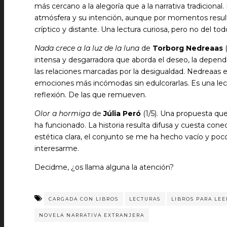
más cercano a la alegoría que a la narrativa tradicional.
atmósfera y su intención, aunque por momentos resu
críptico y distante. Una lectura curiosa, pero no del to
Nada crece a la luz de la luna
de
Torborg Nedreaas
intensa y desgarradora que aborda el deseo, la depen
las relaciones marcadas por la desigualdad. Nedreaas es
emociones más incómodas sin edulcorarlas. Es una lect
reflexión. De las que remueven.
Olor a hormiga
de
Júlia Peró
(1/5). Una propuesta qu
ha funcionado. La historia resulta difusa y cuesta cone
estética clara, el conjunto se me ha hecho vacío y po
interesarme.
Decidme, ¿os llama alguna la atención?
CARGADA CON LIBROS
LECTURAS
LIBROS PARA LEE
NOVELA NARRATIVA EXTRANJERA