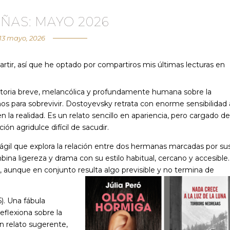
ÑAS: MAYO 2026
13 mayo, 2026
ir, así que he optado por compartiros mis últimas lecturas en
istoria breve, melancólica y profundamente humana sobre la
os para sobrevivir. Dostoyevsky retrata con enorme sensibilidad 
la realidad. Es un relato sencillo en apariencia, pero cargado de
ón agridulce difícil de sacudir.
 ágil que explora la relación entre dos hermanas marcadas por su
ina ligereza y drama con su estilo habitual, cercano y accesible.
 aunque en conjunto resulta algo previsible y no termina de
5). Una fábula
flexiona sobre la
un relato sugerente,