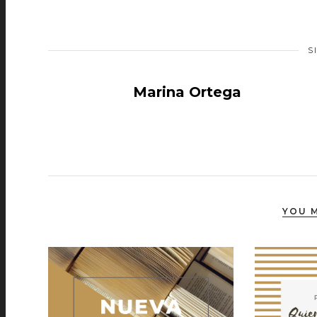
S
Marina Ortega
YOU M