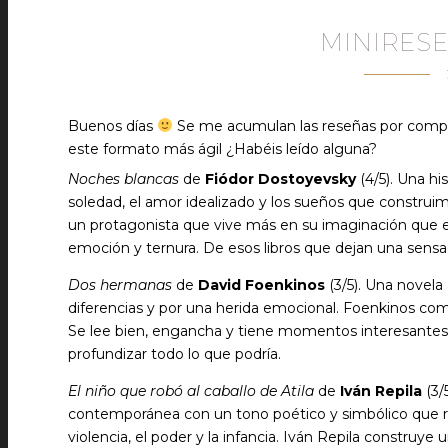
MINIRESE
Buenos días
Se me acumulan las reseñas por compart
este formato más ágil ¿Habéis leído alguna?
Noches blancas
de
Fiódor Dostoyevsky
(4/5). Una h
soledad, el amor idealizado y los sueños que construim
un protagonista que vive más en su imaginación que en 
emoción y ternura. De esos libros que dejan una sensaci
Dos hermanas
de
David Foenkinos
(3/5). Una novela
diferencias y por una herida emocional. Foenkinos comb
Se lee bien, engancha y tiene momentos interesantes,
profundizar todo lo que podría.
El niño que robó al caballo de Atila
de
Iván Repila
(3/
contemporánea con un tono poético y simbólico que re
violencia, el poder y la infancia. Iván Repila construye 