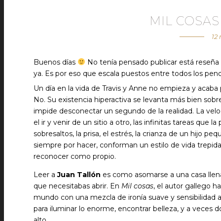
MIL COSAS
12
Buenos días
No tenía pensado publicar está reseña 
ya. Es por eso que escala puestos entre todos los pen
Un día en la vida de Travis y Anne no empieza y acaba 
No. Su existencia hiperactiva se levanta más bien sob
impide desconectar un segundo de la realidad. La velo
el ir y venir de un sitio a otro, las infinitas tareas que 
sobresaltos, la prisa, el estrés, la crianza de un hijo pe
siempre por hacer, conforman un estilo de vida trepida
reconocer como propio.
Leer a
Juan Tallón
es como asomarse a una casa llena
que necesitabas abrir. En
Mil cosas
, el autor gallego h
mundo con una mezcla de ironía suave y sensibilidad a
para iluminar lo enorme, encontrar belleza, y a veces d
alto.