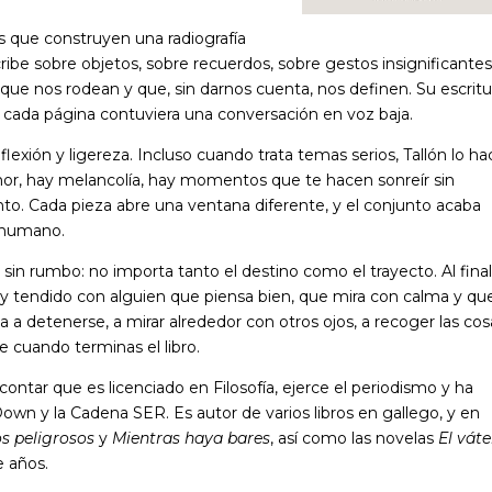
s que construyen una radiografía
ribe sobre objetos, sobre recuerdos, sobre gestos insignificantes
que nos rodean y que, sin darnos cuenta, nos definen. Su escritu
i cada página contuviera una conversación en voz baja.
exión y ligereza. Incluso cuando trata temas serios, Tallón lo ha
r, hay melancolía, hay momentos que te hacen sonreír sin
nto. Cada pieza abre una ventana diferente, y el conjunto acaba
 humano.
sin rumbo: no importa tanto el destino como el trayecto. Al final
 y tendido con alguien que piensa bien, que mira con calma y qu
a detenerse, a mirar alrededor con otros ojos, a recoger las cos
 cuando terminas el libro.
ontar que es licenciado en Filosofía, ejerce el periodismo y ha
own y la Cadena SER. Es autor de varios libros en gallego, y en
os peligrosos
y
Mientras haya bares
, así como las novelas
El váte
ce años.