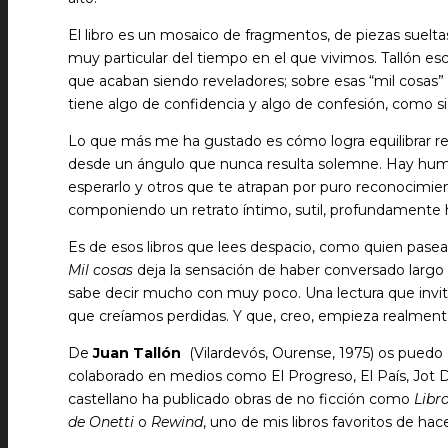
El libro es un mosaico de fragmentos, de piezas suelta
muy particular del tiempo en el que vivimos. Tallón esc
que acaban siendo reveladores; sobre esas “mil cosas” 
tiene algo de confidencia y algo de confesión, como s
Lo que más me ha gustado es cómo logra equilibrar refl
desde un ángulo que nunca resulta solemne. Hay humo
esperarlo y otros que te atrapan por puro reconocimie
componiendo un retrato íntimo, sutil, profundamente
Es de esos libros que lees despacio, como quien pasea 
Mil cosas
deja la sensación de haber conversado largo
sabe decir mucho con muy poco. Una lectura que invita 
que creíamos perdidas. Y que, creo, empieza realmente
De
Juan Tallón
(Vilardevós, Ourense, 1975) os puedo c
colaborado en medios como El Progreso, El País, Jot D
castellano ha publicado obras de no ficción como
Libr
de Onetti
o
Rewind
, uno de mis libros favoritos de ha