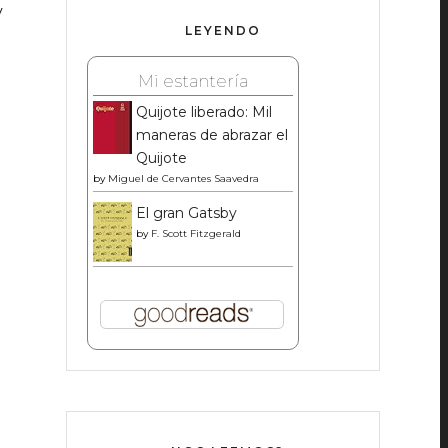
y
LEYENDO
Mi estantería
Quijote liberado: Mil
maneras de abrazar el
Quijote
by
Miguel de Cervantes Saavedra
El gran Gatsby
by
F. Scott Fitzgerald