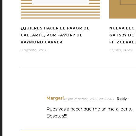
¿QUIERES HACER EL FAVOR DE
NUEVA LEC
CALLARTE, POR FAVOR? DE
GATSBY DE 
RAYMOND CARVER
FITZGERAL
3 agosto, 2026
31 julio, 2026
Margari
12 November, 2025 at 22:43
Reply
Pues vas a hacer que me anime a leerlo.
Besotes!!!