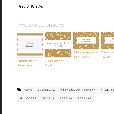
Precio: 18,90€
Posts relacionados
Obra maestra de
Rewind 
Juan Tallón
Tallón
Oposición de
Posesión de A. S.
Sara Mesa
Byatt
2025
ANAGRAMA
CARGADA CON LIBROS
JUAN T
MIL COSAS
NOVELA
RESEÑA
RESEÑAS