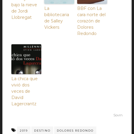
bajo la nieve
La
BBF con La
de Jordi
bibliotecaria
cara norte del
Llobregat
de Salley
corazón de
Vickers
Dolores
Redondo
La chica que
vivió dos
veces de
David
Lagercrantz
Sovrn
2019
DESTINO
DOLORES REDONDO