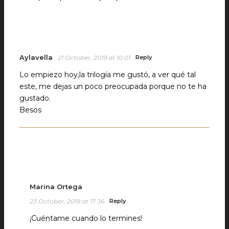
Aylavella
21 October, 2019 at 10:01
Reply
Lo empiezo hoy,la trilogía me gustó, a ver qué tal
este, me dejas un poco preocupada porque no te ha
gustado.
Besos
Marina Ortega
23 October, 2019 at 17:36
Reply
¡Cuéntame cuando lo termines!