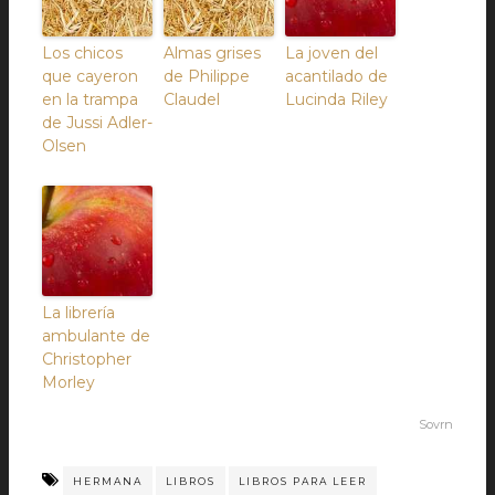
Los chicos
Almas grises
La joven del
que cayeron
de Philippe
acantilado de
en la trampa
Claudel
Lucinda Riley
de Jussi Adler-
Olsen
La librería
ambulante de
Christopher
Morley
Sovrn
HERMANA
LIBROS
LIBROS PARA LEER