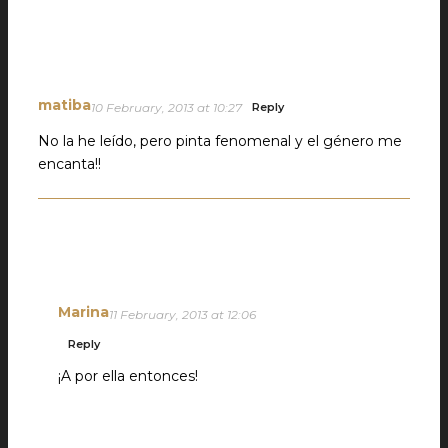
matiba
10 February, 2013 at 10:27
Reply
No la he leído, pero pinta fenomenal y el género me
encanta!!
Marina
11 February, 2013 at 12:06
Reply
¡A por ella entonces!