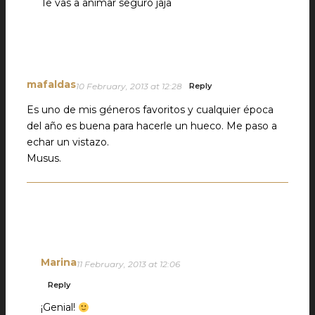
Te vas a animar seguro jaja
mafaldas
10 February, 2013 at 12:28
Reply
Es uno de mis géneros favoritos y cualquier época
del año es buena para hacerle un hueco. Me paso a
echar un vistazo.
Musus.
Marina
11 February, 2013 at 12:06
Reply
¡Genial!