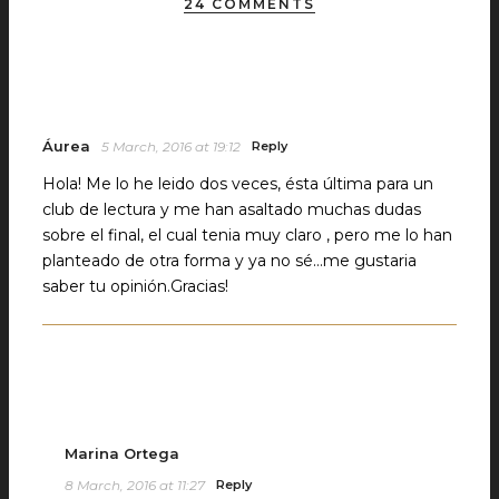
24 COMMENTS
Áurea
5 March, 2016 at 19:12
Reply
Hola! Me lo he leido dos veces, ésta última para un
club de lectura y me han asaltado muchas dudas
sobre el final, el cual tenia muy claro , pero me lo han
planteado de otra forma y ya no sé…me gustaria
saber tu opinión.Gracias!
Marina Ortega
8 March, 2016 at 11:27
Reply