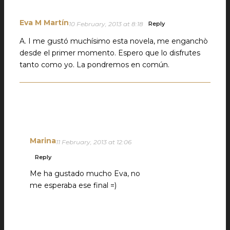
Eva M Martín
10 February, 2013 at 8:18
Reply
A. I me gustó muchísimo esta novela, me enganchò
desde el primer momento. Espero que lo disfrutes
tanto como yo. La pondremos en común.
Marina
11 February, 2013 at 12:06
Reply
Me ha gustado mucho Eva, no
me esperaba ese final =)