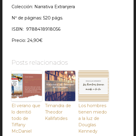
Colección: Narrativa Extranjera
Nº de páginas: 520 págs.
ISBN: 9788418918056
Precio: 24,90€
Posts relacionados
El verano que
Timandra de
Los hombres
lo derritió
Theodor
tienen miedo
todo de
Kallifatides
a la luz de
Tiffany
Douglas
McDaniel
Kennedy