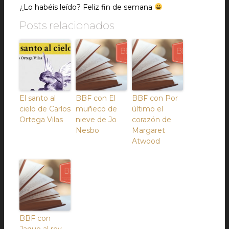
¿Lo habéis leído? Feliz fin de semana
Posts relacionados
El santo al
BBF con El
BBF con Por
cielo de Carlos
muñeco de
último el
Ortega Vilas
nieve de Jo
corazón de
Nesbo
Margaret
Atwood
BBF con