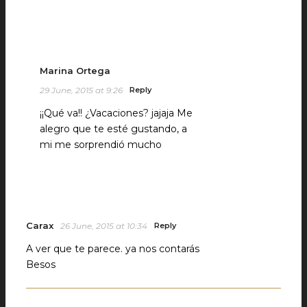
Marina Ortega
29 June, 2015 at 9:26
Reply
¡¡Qué va!! ¿Vacaciones? jajaja Me
alegro que te esté gustando, a
mi me sorprendió mucho
Carax
26 June, 2015 at 10:34
Reply
A ver que te parece. ya nos contarás
Besos