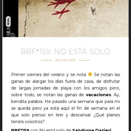
BBF*159: NO ESTÁ SOLO
26 junio, 2015
Primer viernes del verano y se nota
Se notan las
ganas de alargar los días fuera de casa, de disfrutar
de largas jornadas de playa con los amigos pero,
sobre todo, se notan las ganas de
vacaciones
. Ay,
bendita palabra. He pasado una semana que para mi
se queda pero ya está aquí el fin de semana en el
que solo pienso en leer y descansar ¿Qué planes
tenéis vosotros?
BBF*159
con
No está solo
de
Sandrone Dazieri