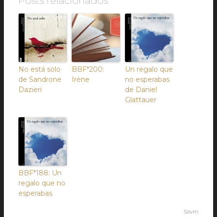
Posts relacionados
No está solo
BBF*200:
Un regalo que
de Sandrone
Irène
no esperabas
Dazieri
de Daniel
Glattauer
BBF*188: Un
regalo que no
esperabas
Sovrn