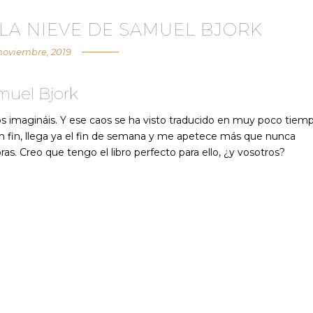
 LA NIEVE DE SAMUEL BJORK
noviembre, 2019
muel Bjork
s imagináis. Y ese caos se ha visto traducido en muy poco tiem
ar. En fin, llega ya el fin de semana y me apetece más que nunca
. Creo que tengo el libro perfecto para ello, ¿y vosotros?