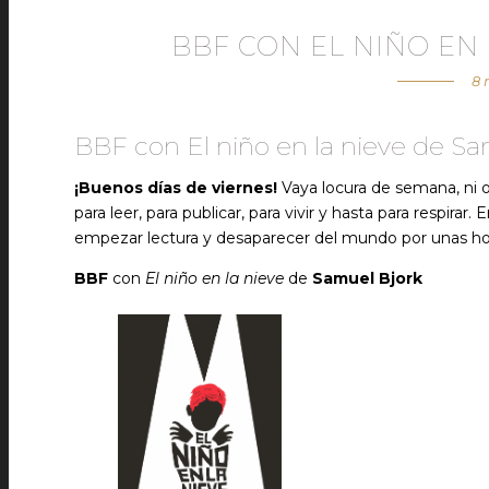
BBF CON EL NIÑO EN
8 
BBF con El niño en la nieve de Sa
¡Buenos días de viernes!
Vaya locura de semana, ni o
para leer, para publicar, para vivir y hasta para respir
empezar lectura y desaparecer del mundo por unas horas
BBF
con
El niño en la nieve
de
Samuel Bjork