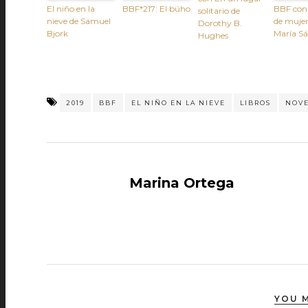
El niño en la
BBF*217: El búho
BBF con 
solitario de
nieve de Samuel
de mujer
Dorothy B.
Bjork
María S
Hughes
2019
BBF
EL NIÑO EN LA NIEVE
LIBROS
NOV
Marina Ortega
YOU M