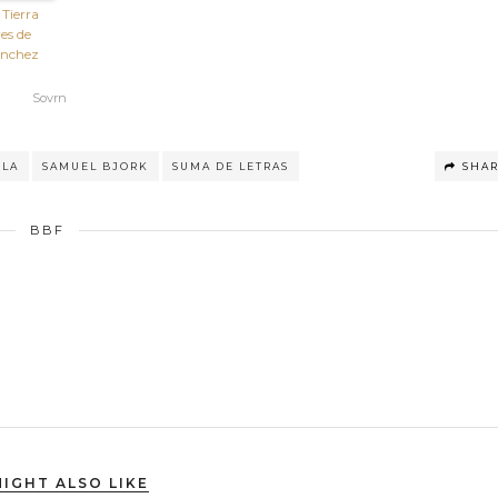
Tierra
es de
ánchez
Sovrn
ELA
SAMUEL BJORK
SUMA DE LETRAS
SHA
BBF
IGHT ALSO LIKE