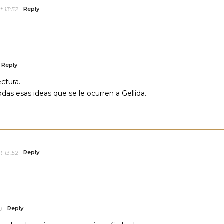
t 13:52
Reply
Reply
ctura.
das esas ideas que se le ocurren a Gellida.
t 13:52
Reply
9
Reply