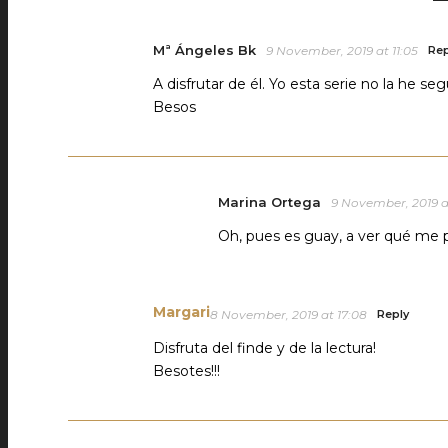
Mª Ángeles Bk
9 November, 2019 at 11:05
Rep
A disfrutar de él. Yo esta serie no la he 
Besos
Marina Ortega
9 November, 2019 a
Oh, pues es guay, a ver qué me p
Margari
8 November, 2019 at 17:08
Reply
Disfruta del finde y de la lectura!
Besotes!!!