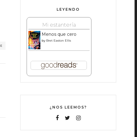
LEYENDO
Mi estantería
Menos que cero
by
Bret Easton Ellis
RE
¿NOS LEEMOS?