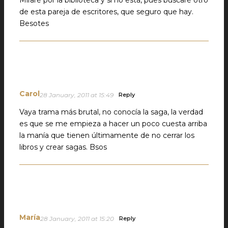
Miraré por la biblioteca y si no está, pues buscaré otro
de esta pareja de escritores, que seguro que hay.
Besotes
Carol
28 January, 2011 at 15:49
Reply
Vaya trama más brutal, no conocía la saga, la verdad
es que se me empieza a hacer un poco cuesta arriba
la manía que tienen últimamente de no cerrar los
libros y crear sagas. Bsos
María
28 January, 2011 at 15:20
Reply