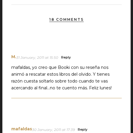
18 COMMENTS
M.
31 January, 2011 at 15:50
Reply
mafaldas, yo creo que Booki con su reseña nos
animó a rescatar estos libros del olvido. Y tienes
razón cuesta soltarlo sobre todo cuando te vas
acercando al final…no te cuento más. Feliz lunes!
mafaldas
30 January, 2011 at 17:39
Reply