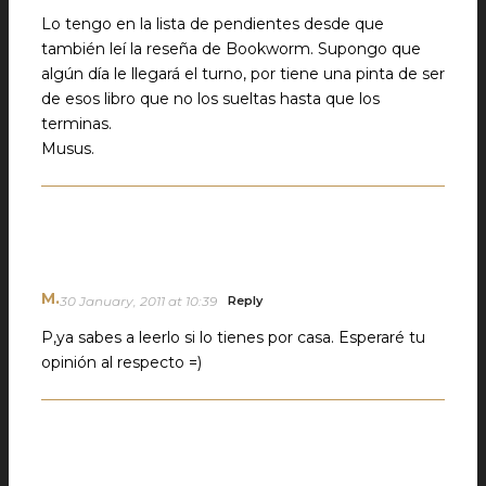
Lo tengo en la lista de pendientes desde que
también leí la reseña de Bookworm. Supongo que
algún día le llegará el turno, por tiene una pinta de ser
de esos libro que no los sueltas hasta que los
terminas.
Musus.
M.
30 January, 2011 at 10:39
Reply
P,ya sabes a leerlo si lo tienes por casa. Esperaré tu
opinión al respecto =)