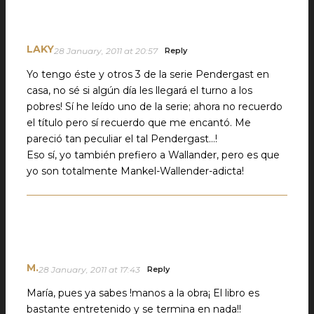
LAKY
28 January, 2011 at 20:57
Reply
Yo tengo éste y otros 3 de la serie Pendergast en
casa, no sé si algún día les llegará el turno a los
pobres! Sí he leído uno de la serie; ahora no recuerdo
el título pero sí recuerdo que me encantó. Me
pareció tan peculiar el tal Pendergast…!
Eso sí, yo también prefiero a Wallander, pero es que
yo son totalmente Mankel-Wallender-adicta!
M.
28 January, 2011 at 17:43
Reply
María, pues ya sabes !manos a la obra¡ El libro es
bastante entretenido y se termina en nada!!