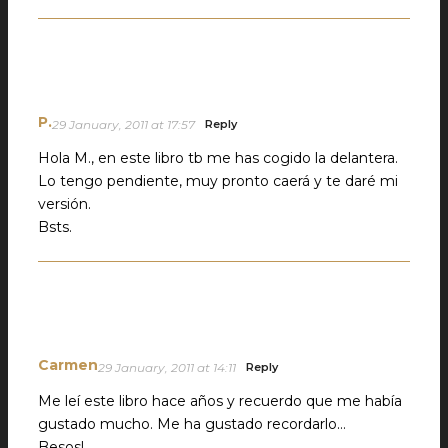
P.
29 January, 2011 at 17:57
Reply
Hola M., en este libro tb me has cogido la delantera.
Lo tengo pendiente, muy pronto caerá y te daré mi
versión.
Bsts.
Carmen
29 January, 2011 at 14:11
Reply
Me leí este libro hace años y recuerdo que me había
gustado mucho. Me ha gustado recordarlo…
Besos!