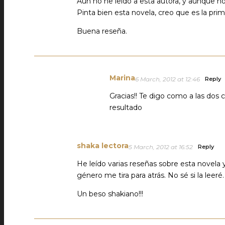
Aún no he leído a esta autora, y aunque n
Pinta bien esta novela, creo que es la pri
Buena reseña.
Marina
6 March, 2012 at 12:46
Reply
Gracias!! Te digo como a las dos
resultado
shaka lectora
5 March, 2012 at 16:52
Reply
He leído varias reseñas sobre esta novela
género me tira para atrás. No sé si la leeré.
Un beso shakiano!!!