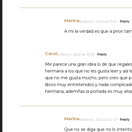
Marina
8 March, 2012 at 11:00
Reply
A mi la verdad es que a priori t
Carol
6 March, 2012 at 10:10
Reply
Me parece una gran idea lo de que regale
hermana a los que no les gusta leer y así le
que no me gusta mucho, pero creo que par
libros muy entretenidos y nada complicado
hermana, ademñas la portada es muy atrac
Marina
6 March, 2012 at 12:47
Reply
Que no se diga que no lo intent