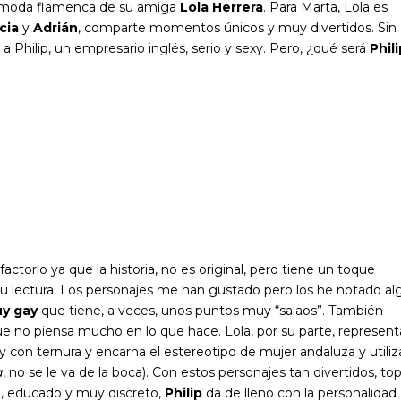
de moda flamenca de su amiga
Lola Herrera
. Para Marta, Lola es
icia
y
Adrián
, comparte momentos únicos y muy divertidos. Sin
 Philip, un empresario inglés, serio y sexy. Pero, ¿qué será
Phili
actorio ya que la historia, no es original, pero tiene un toque
u lectura. Los personajes me han gustado pero los he notado al
y gay
que tiene, a veces, unos puntos muy “salaos”. También
que no piensa mucho en lo que hace. Lola, por su parte, represent
 y con ternura y encarna el estereotipo de mujer andaluza y utiliz
a
, no se le va de la boca). Con estos personajes tan divertidos, to
rio, educado y muy discreto,
Philip
da de lleno con la personalidad