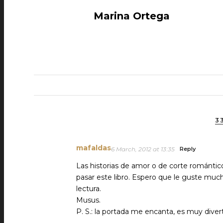
Marina Ortega
3
mafaldas
6 March, 2012 at 13:35
Reply
Las historias de amor o de corte romántic
pasar este libro. Espero que le guste muc
lectura.
Musus.
P. S.: la portada me encanta, es muy divert