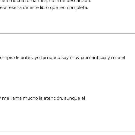
o leo mucha romántica, no la he descartado.
mera reseña de este libro que leo completa.
 compis de antes, yo tampoco soy muy «romántica» y mira el
 y me llama mucho la atención, aunque el