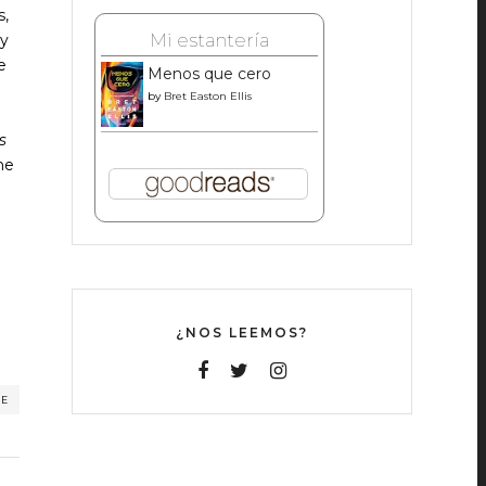
s,
Mi estantería
 y
e
Menos que cero
by
Bret Easton Ellis
s
ne
¿NOS LEEMOS?
RE