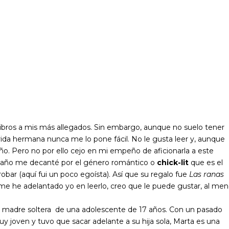
ibros a mis más allegados. Sin embargo, aunque no suelo tener
rida hermana nunca me lo pone fácil. No le gusta leer y, aunque
ño. Pero no por ello cejo en mi empeño de aficionarla a este
te año me decanté por el género romántico o
chick-lit
que es el
bar (aquí fui un poco egoísta). Así que su regalo fue
Las ranas
e he adelantado yo en leerlo, creo que le puede gustar, al me
ida madre soltera de una adolescente de 17 años. Con un pasado
joven y tuvo que sacar adelante a su hija sola, Marta es una