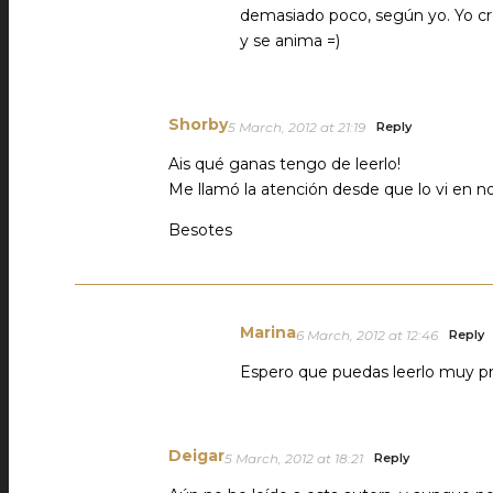
demasiado poco, según yo. Yo cre
y se anima =)
Shorby
5 March, 2012 at 21:19
Reply
Ais qué ganas tengo de leerlo!
Me llamó la atención desde que lo vi en 
Besotes
Marina
6 March, 2012 at 12:46
Reply
Espero que puedas leerlo muy pr
Deigar
5 March, 2012 at 18:21
Reply