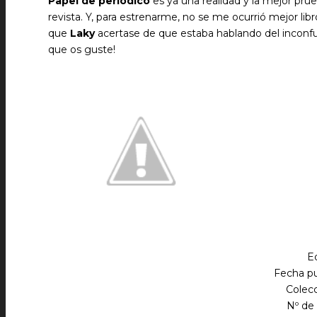
Papel de periódico
es ya una realidad y la mejor prue
revista. Y, para estrenarme, no se me ocurrió mejor li
que
Laky
acertase de que estaba hablando del inconf
que os guste!
E
Fecha pu
Colecc
Nº de