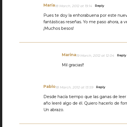
María
18 March, 2012 at 19:14
Reply
Pues te doy la enhorabuena por este nuev
fantásticas reseñas. Yo me paso ahora, a v
¡Muchos besos!
Marina
19 March, 2012 at 12:04
Reply
Mil gracias!!
Pablo
18 March, 2012 at 13:59
Reply
Desde hacía tiempo que las ganas de leer 
año leeré algo de él. Quiero hacerlo de fo
Un abrazo.