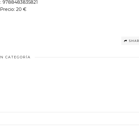
: 9788483835821
Precio: 20 €
SHA
IN CATEGORÍA