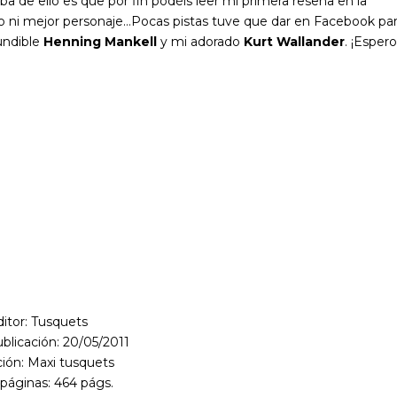
ba de ello es que por fin podéis leer mi primera reseña en la
bro ni mejor personaje…Pocas pistas tuve que dar en Facebook pa
undible
Henning Mankell
y mi adorado
Kurt Wallander
. ¡Espero
ditor: Tusquets
blicación: 20/05/2011
ión: Maxi tusquets
 páginas: 464 págs.