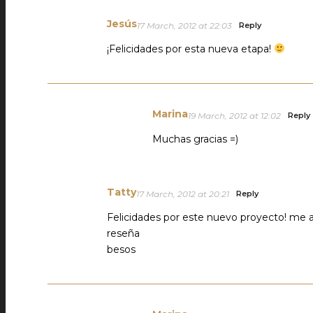
Jesús
17 March, 2012 at 22:03
Reply
¡Felicidades por esta nueva etapa!
Marina
19 March, 2012 at 12:02
Reply
Muchas gracias =)
Tatty
17 March, 2012 at 20:21
Reply
Felicidades por este nuevo proyecto! me
reseña
besos