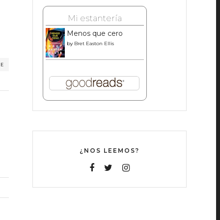
Mi estantería
Menos que cero
by
Bret Easton Ellis
RE
¿NOS LEEMOS?