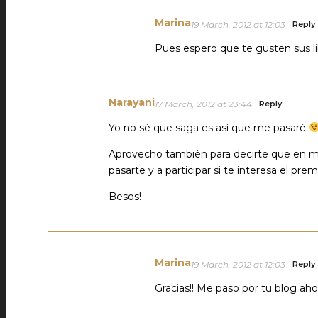
Marina
19 March, 2012 at 12:03
Reply
Pues espero que te gusten sus l
Narayani
17 March, 2012 at 23:44
Reply
Yo no sé que saga es así que me pasaré
Aprovecho también para decirte que en mi
pasarte y a participar si te interesa el prem
Besos!
Marina
19 March, 2012 at 12:03
Reply
Gracias!! Me paso por tu blog ah