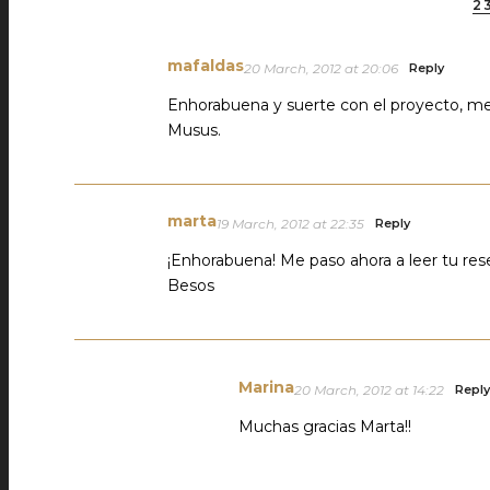
2
mafaldas
20 March, 2012 at 20:06
Reply
Enhorabuena y suerte con el proyecto, me 
Musus.
marta
19 March, 2012 at 22:35
Reply
¡Enhorabuena! Me paso ahora a leer tu res
Besos
Marina
20 March, 2012 at 14:22
Reply
Muchas gracias Marta!!