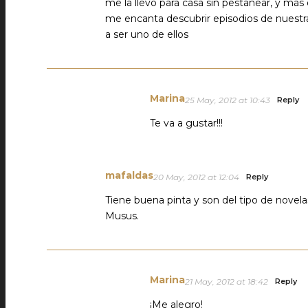
me la llevo para casa sin pestañear, y má
me encanta descubrir episodios de nuestra 
a ser uno de ellos
Marina
25 May, 2012 at 10:43
Reply
Te va a gustar!!!
mafaldas
20 May, 2012 at 12:04
Reply
Tiene buena pinta y son del tipo de novelas
Musus.
Marina
21 May, 2012 at 18:42
Reply
¡Me alegro!