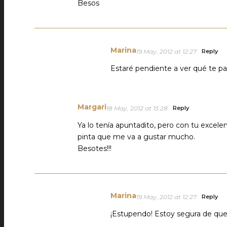
Besos
Marina
19 May, 2012 at 12:27
Reply
Estaré pendiente a ver qué te pa
Margari
18 May, 2012 at 15:28
Reply
Ya lo tenía apuntadito, pero con tu excelen
pinta que me va a gustar mucho.
Besotes!!!
Marina
19 May, 2012 at 12:27
Reply
¡Estupendo! Estoy segura de que l