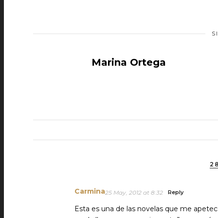
S
Marina Ortega
2
Carmina
25 May, 2012 at 8:32
Reply
Esta es una de las novelas que me apetecen