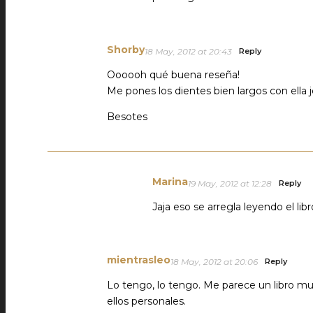
Shorby
18 May, 2012 at 20:43
Reply
Oooooh qué buena reseña!
Me pones los dientes bien largos con ella j
Besotes
Marina
19 May, 2012 at 12:28
Reply
Jaja eso se arregla leyendo el lib
mientrasleo
18 May, 2012 at 20:06
Reply
Lo tengo, lo tengo. Me parece un libro m
ellos personales.