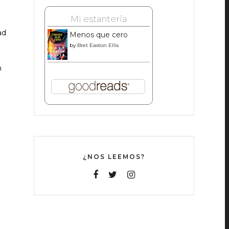
Mi estantería
ad
Menos que cero
by
Bret Easton Ellis
n
¿NOS LEEMOS?