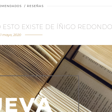
COMENDADOS
/
RESEÑAS
 ESTO EXISTE DE ÍÑIGO REDOND
1 mayo, 2020