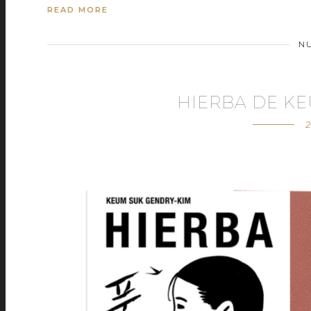
READ MORE
N
HIERBA DE K
2