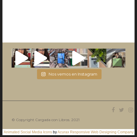
Nos vemos en Instagram
© Copyright Cargada con Libros. 2021
Animated Social Media Icons
by
Acurax Responsive Web Designing Company