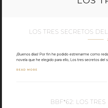
LOS T
LOS TRES SECRETOS DE
¡Buenos días! Por fin he podido estrenarme como redac
novela que he elegido para ello, Los tres secretos del 
READ MORE
BBF*62: LOS TRE