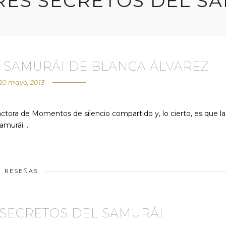
RES SECRETOS DEL S
L SAMURÁI DE BLANCA ÁLVAREZ
20 mayo, 2013
tora de Momentos de silencio compartido y, lo cierto, es que la
samurái …
RESEÑAS
S SECRETOS DEL SAMURÁI