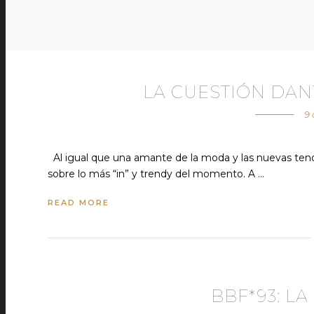
LA CUESTIÓN DA
9 
Al igual que una amante de la moda y las nuevas tend
sobre lo más “in” y trendy del momento. A …
READ MORE
BBF*93: L