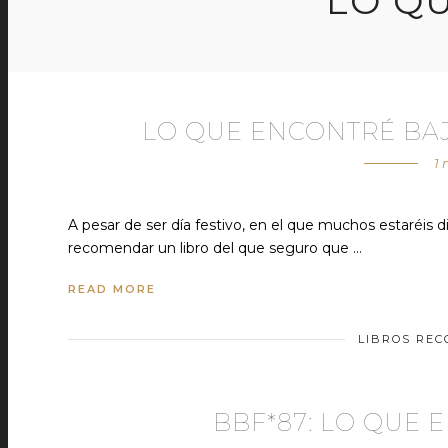
LO Q
LO QUE ENCONTRÉ BA
1 
A pesar de ser día festivo, en el que muchos estaréis
recomendar un libro del que seguro que …
READ MORE
LIBROS RE
BBF*87: LO QUE 