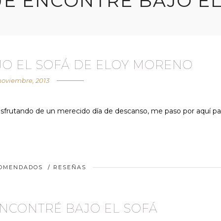
UE ENCONTRÉ BAJO EL
JO EL SOFÁ DE ELOY MORENO
noviembre, 2013
 disfrutando de un merecido día de descanso, me paso por aquí pa
COMENDADOS
/
RESEÑAS
ENCONTRÉ BAJO EL SOFÁ