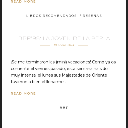
READ MORE
LIBROS RECOMENDADOS
/
RESEÑAS
BBF*98: LA JOVEN DE LA PERLA
10 enero, 2014
¡Se me terminaron las (mini) vacaciones! Como ya os
comenté el viernes pasado, esta semana ha sido
muy intensa: el lunes sus Majestades de Oriente
tuvieron a bien el llenarme …
READ MORE
BBF