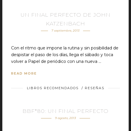
UN FINAL PERFECTO DE JOHN
KATZENBACH
7 septiembre, 2013
Con el ritmo que impone la rutina y sin posibilidad de
despistar el paso de los días, llega el sábado y toca
volver a Papel de periódico con una nueva …
READ MORE
LIBROS RECOMENDADOS
/
RESEÑAS
BBF*80: UN FINAL PERFECTO
9 agosto, 2013